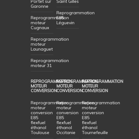
Portet sur
Saint Gilles
Garonne
Reprogrammation
Reprogrammation
E85
moteur
Léguevin
Cugnaux
Reprogrammation
moteur
Launaguet
Reprogrammation
moteur 31
REPROGRAMMATION
REPROGRAMMATION
REPROGRAMMATION
MOTEUR
MOTEUR
MOTEUR
CONVERSION
CONVERSION
CONVERSION
Reprogrammation
Reprogrammation
Reprogrammation
moteur
moteur
moteur
conversion
conversion
conversion
E85
E85
E85
flexfuel
flexfuel
flexfuel
éthanol
éthanol
éthanol
Toulouse
Occitanie
Tournefeuille