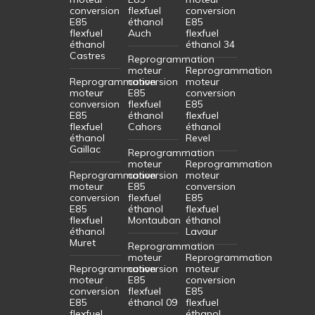
conversion
flexfuel
conversion
E85
éthanol
E85
flexfuel
Auch
flexfuel
éthanol
éthanol 34
Castres
Reprogrammation
moteur
Reprogrammation
Reprogrammation
conversion
moteur
moteur
E85
conversion
conversion
flexfuel
E85
E85
éthanol
flexfuel
flexfuel
Cahors
éthanol
éthanol
Revel
Gaillac
Reprogrammation
moteur
Reprogrammation
Reprogrammation
conversion
moteur
moteur
E85
conversion
conversion
flexfuel
E85
E85
éthanol
flexfuel
flexfuel
Montauban
éthanol
éthanol
Lavaur
Muret
Reprogrammation
moteur
Reprogrammation
Reprogrammation
conversion
moteur
moteur
E85
conversion
conversion
flexfuel
E85
E85
éthanol 09
flexfuel
flexfuel
éthanol