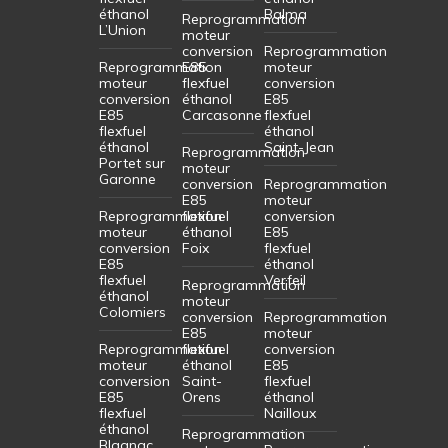
éthanol
Balma
Reprogrammation
L’Union
moteur
conversion
Reprogrammation
Reprogrammation
E85
moteur
moteur
flexfuel
conversion
conversion
éthanol
E85
E85
Carcasonne
flexfuel
flexfuel
éthanol
éthanol
Saint-Jean
Reprogrammation
Portet sur
moteur
Garonne
conversion
Reprogrammation
E85
moteur
Reprogrammation
flexfuel
conversion
moteur
éthanol
E85
conversion
Foix
flexfuel
E85
éthanol
flexfuel
Verfeil
Reprogrammation
éthanol
moteur
Colomiers
conversion
Reprogrammation
E85
moteur
Reprogrammation
flexfuel
conversion
moteur
éthanol
E85
conversion
Saint-
flexfuel
E85
Orens
éthanol
flexfuel
Nailloux
éthanol
Reprogrammation
Blagnac