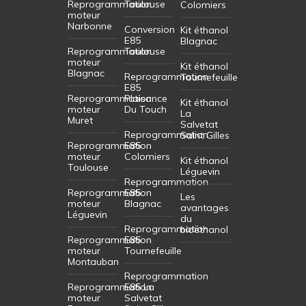
Reprogrammation
Toulouse
Colomiers
moteur
Narbonne
Conversion
Kit éthanol
E85
Blagnac
Reprogrammation
Toulouse
moteur
Kit éthanol
Blagnac
Reprogrammation
Tournefeuille
E85
Reprogrammation
Plaisance
Kit éthanol
moteur
Du Touch
La
Muret
Salvetat
Reprogrammation
Saint Gilles
Reprogrammation
E85
moteur
Colomiers
Kit éthanol
Toulouse
Léguevin
Reprogrammation
Reprogrammation
E85
Les
moteur
Blagnac
avantages
Léguevin
du
Reprogrammation
bioéthanol
Reprogrammation
E85
moteur
Tournefeuille
Montauban
Reprogrammation
Reprogrammation
E85 La
moteur
Salvetat