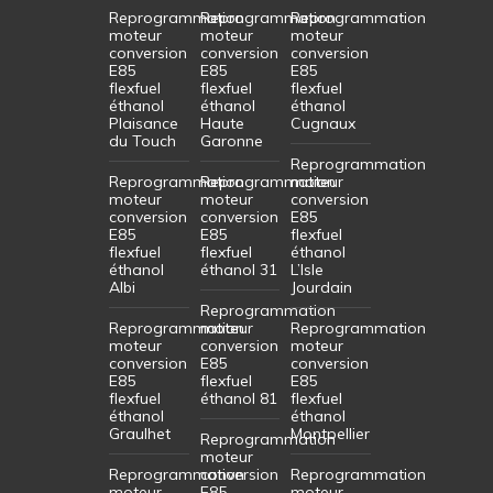
Reprogrammation
Reprogrammation
Reprogrammation
moteur
moteur
moteur
conversion
conversion
conversion
E85
E85
E85
flexfuel
flexfuel
flexfuel
éthanol
éthanol
éthanol
Plaisance
Haute
Cugnaux
du Touch
Garonne
Reprogrammation
Reprogrammation
Reprogrammation
moteur
moteur
moteur
conversion
conversion
conversion
E85
E85
E85
flexfuel
flexfuel
flexfuel
éthanol
éthanol
éthanol 31
L’Isle
Albi
Jourdain
Reprogrammation
Reprogrammation
moteur
Reprogrammation
moteur
conversion
moteur
conversion
E85
conversion
E85
flexfuel
E85
flexfuel
éthanol 81
flexfuel
éthanol
éthanol
Graulhet
Montpellier
Reprogrammation
moteur
Reprogrammation
conversion
Reprogrammation
moteur
E85
moteur