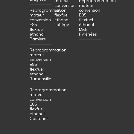
moteur
Reprogrammation
conversion
moteur
Reprogrammation
E85
conversion
moteur
flexfuel
E85
conversion
éthanol
flexfuel
E85
Labège
éthanol
flexfuel
Midi
éthanol
Pyrénées
Pamiers
Reprogrammation
moteur
conversion
E85
flexfuel
éthanol
Ramonville
Reprogrammation
moteur
conversion
E85
flexfuel
éthanol
Castanet