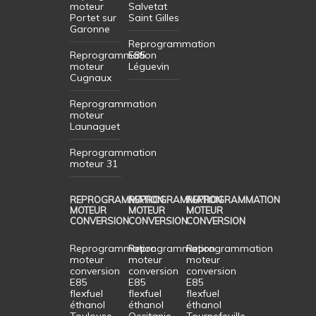
moteur
Salvetat
Portet sur
Saint Gilles
Garonne
Reprogrammation
Reprogrammation
E85
moteur
Léguevin
Cugnaux
Reprogrammation
moteur
Launaguet
Reprogrammation
moteur 31
REPROGRAMMATION
REPROGRAMMATION
REPROGRAMMATION
MOTEUR
MOTEUR
MOTEUR
CONVERSION
CONVERSION
CONVERSION
Reprogrammation
Reprogrammation
Reprogrammation
moteur
moteur
moteur
conversion
conversion
conversion
E85
E85
E85
flexfuel
flexfuel
flexfuel
éthanol
éthanol
éthanol
Toulouse
Occitanie
Tournefeuille