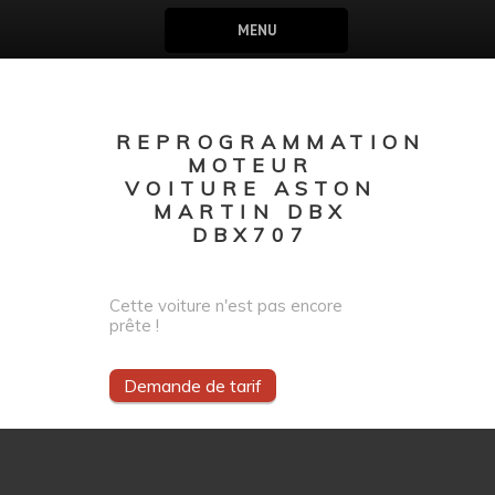
MENU
REPROGRAMMATION
MOTEUR
VOITURE ASTON
MARTIN DBX
DBX707
Cette voiture n'est pas encore
prête !
Demande de tarif