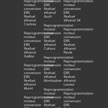
Reprogrammation
conversion
Reprogrammation
moteur
E85
moteur
conversion
flexfuel
conversion
E85
éthanol
E85
flexfuel
Auch
flexfuel
éthanol
éthanol 34
Castres
Reprogrammation
moteur
Reprogrammation
Reprogrammation
conversion
moteur
moteur
E85
conversion
conversion
flexfuel
E85
E85
éthanol
flexfuel
flexfuel
Cahors
éthanol
éthanol
Revel
Gaillac
Reprogrammation
moteur
Reprogrammation
Reprogrammation
conversion
moteur
moteur
E85
conversion
conversion
flexfuel
E85
E85
éthanol
flexfuel
flexfuel
Montauban
éthanol
éthanol
Lavaur
Muret
Reprogrammation
moteur
Reprogrammation
Reprogrammation
conversion
moteur
moteur
E85
conversion
conversion
flexfuel
E85