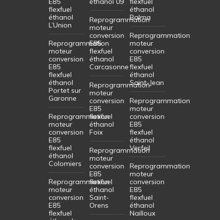
E85
éthanol 09
flexfuel
flexfuel
éthanol
éthanol
Balma
Reprogrammation
L’Union
moteur
conversion
Reprogrammation
Reprogrammation
E85
moteur
moteur
flexfuel
conversion
conversion
éthanol
E85
E85
Carcasonne
flexfuel
flexfuel
éthanol
éthanol
Saint-Jean
Reprogrammation
Portet sur
moteur
Garonne
conversion
Reprogrammation
E85
moteur
Reprogrammation
flexfuel
conversion
moteur
éthanol
E85
conversion
Foix
flexfuel
E85
éthanol
flexfuel
Verfeil
Reprogrammation
éthanol
moteur
Colomiers
conversion
Reprogrammation
E85
moteur
Reprogrammation
flexfuel
conversion
moteur
éthanol
E85
conversion
Saint-
flexfuel
E85
Orens
éthanol
flexfuel
Nailloux