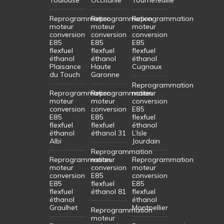
Reprogrammation
Reprogrammation
Reprogrammation
moteur
moteur
moteur
conversion
conversion
conversion
E85
E85
E85
flexfuel
flexfuel
flexfuel
éthanol
éthanol
éthanol
Plaisance
Haute
Cugnaux
du Touch
Garonne
Reprogrammation
Reprogrammation
Reprogrammation
moteur
moteur
moteur
conversion
conversion
conversion
E85
E85
E85
flexfuel
flexfuel
flexfuel
éthanol
éthanol
éthanol 31
L’Isle
Albi
Jourdain
Reprogrammation
Reprogrammation
moteur
Reprogrammation
moteur
conversion
moteur
conversion
E85
conversion
E85
flexfuel
E85
flexfuel
éthanol 81
flexfuel
éthanol
éthanol
Graulhet
Montpellier
Reprogrammation
moteur