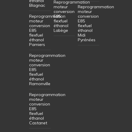
éthanol
Reprogrammation
Blagnac
moteur
Reprogrammation
conversion
moteur
Reprogrammation
E85
conversion
moteur
flexfuel
E85
conversion
éthanol
flexfuel
E85
Labège
éthanol
flexfuel
Midi
éthanol
Pyrénées
Pamiers
Reprogrammation
moteur
conversion
E85
flexfuel
éthanol
Ramonville
Reprogrammation
moteur
conversion
E85
flexfuel
éthanol
Castanet