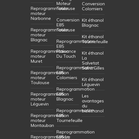
Moteur
Conversion
Reprogrammation
Toulouse
Colomiers
moteur
Narbonne
Conversion
Kit éthanol
E85
Blagnac
Reprogrammation
Toulouse
moteur
Kit éthanol
Blagnac
Reprogrammation
Tournefeuille
E85
Reprogrammation
Plaisance
Kit éthanol
moteur
Du Touch
La
Muret
Salvetat
Reprogrammation
Saint Gilles
Reprogrammation
E85
moteur
Colomiers
Kit éthanol
Toulouse
Léguevin
Reprogrammation
Reprogrammation
E85
Les
moteur
Blagnac
avantages
Léguevin
du
Reprogrammation
bioéthanol
Reprogrammation
E85
moteur
Tournefeuille
Montauban
Reprogrammation
Reprogrammation
E85 La