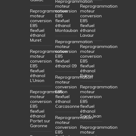
Reprogrammation
moteur
Reprogrammation
Reprogrammation
conversion
moteur
moteur
E85
conversion
conversion
flexfuel
E85
E85
éthanol
flexfuel
flexfuel
Montauban
éthanol
éthanol
Lavaur
Muret
Reprogrammation
moteur
Reprogrammation
Reprogrammation
conversion
moteur
moteur
E85
conversion
conversion
flexfuel
E85
E85
éthanol 09
flexfuel
flexfuel
éthanol
éthanol
Balma
Reprogrammation
L’Union
moteur
conversion
Reprogrammation
Reprogrammation
E85
moteur
moteur
flexfuel
conversion
conversion
éthanol
E85
E85
Carcasonne
flexfuel
flexfuel
éthanol
éthanol
Saint-Jean
Reprogrammation
Portet sur
moteur
Garonne
conversion
Reprogrammation
E85
moteur