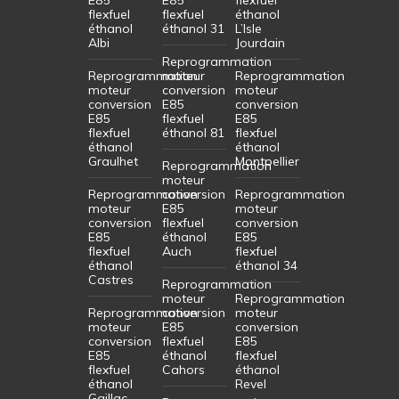
flexfuel
flexfuel
éthanol
éthanol
éthanol 31
L’Isle
Albi
Jourdain
Reprogrammation
Reprogrammation
moteur
Reprogrammation
moteur
conversion
moteur
conversion
E85
conversion
E85
flexfuel
E85
flexfuel
éthanol 81
flexfuel
éthanol
éthanol
Graulhet
Montpellier
Reprogrammation
moteur
Reprogrammation
conversion
Reprogrammation
moteur
E85
moteur
conversion
flexfuel
conversion
E85
éthanol
E85
flexfuel
Auch
flexfuel
éthanol
éthanol 34
Castres
Reprogrammation
moteur
Reprogrammation
Reprogrammation
conversion
moteur
moteur
E85
conversion
conversion
flexfuel
E85
E85
éthanol
flexfuel
flexfuel
Cahors
éthanol
éthanol
Revel
Gaillac