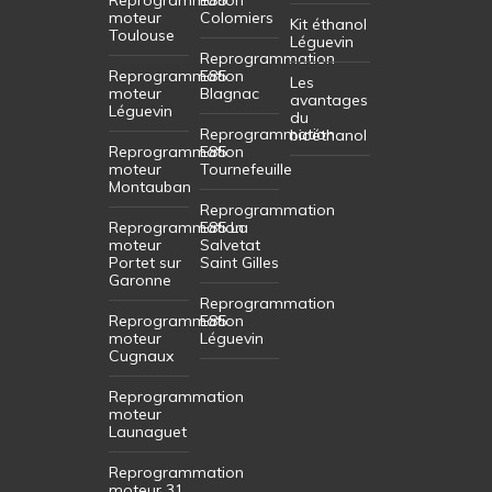
moteur
Colomiers
Kit éthanol
Toulouse
Léguevin
Reprogrammation
Reprogrammation
E85
Les
moteur
Blagnac
avantages
Léguevin
du
Reprogrammation
bioéthanol
Reprogrammation
E85
moteur
Tournefeuille
Montauban
Reprogrammation
Reprogrammation
E85 La
moteur
Salvetat
Portet sur
Saint Gilles
Garonne
Reprogrammation
Reprogrammation
E85
moteur
Léguevin
Cugnaux
Reprogrammation
moteur
Launaguet
Reprogrammation
moteur 31