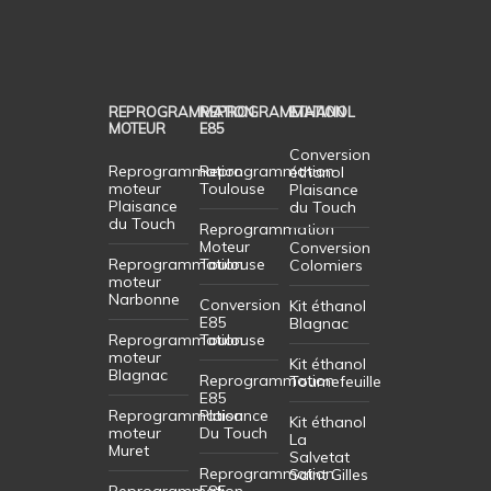
REPROGRAMMATION
REPROGRAMMATION
ETHANOL
MOTEUR
E85
Conversion
Reprogrammation
Reprogrammation
éthanol
moteur
Toulouse
Plaisance
Plaisance
du Touch
du Touch
Reprogrammation
Moteur
Conversion
Reprogrammation
Toulouse
Colomiers
moteur
Narbonne
Conversion
Kit éthanol
E85
Blagnac
Reprogrammation
Toulouse
moteur
Kit éthanol
Blagnac
Reprogrammation
Tournefeuille
E85
Reprogrammation
Plaisance
Kit éthanol
moteur
Du Touch
La
Muret
Salvetat
Reprogrammation
Saint Gilles
Reprogrammation
E85