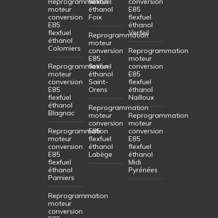
Reprogrammation
flexfuel
conversion
moteur
éthanol
E85
conversion
Foix
flexfuel
E85
éthanol
flexfuel
Verfeil
Reprogrammation
éthanol
moteur
Colomiers
conversion
Reprogrammation
E85
moteur
Reprogrammation
flexfuel
conversion
moteur
éthanol
E85
conversion
Saint-
flexfuel
E85
Orens
éthanol
flexfuel
Nailloux
éthanol
Reprogrammation
Blagnac
moteur
Reprogrammation
conversion
moteur
Reprogrammation
E85
conversion
moteur
flexfuel
E85
conversion
éthanol
flexfuel
E85
Labège
éthanol
flexfuel
Midi
éthanol
Pyrénées
Pamiers
Reprogrammation
moteur
conversion