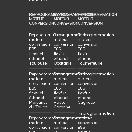
REPROGRAMMATION
REPROGRAMMATION
REPROGRAMMATION
MOTEUR
MOTEUR
MOTEUR
CONVERSION
CONVERSION
CONVERSION
Reprogrammation
Reprogrammation
Reprogrammation
moteur
moteur
moteur
conversion
conversion
conversion
E85
E85
E85
flexfuel
flexfuel
flexfuel
éthanol
éthanol
éthanol
Toulouse
Occitanie
Tournefeuille
Reprogrammation
Reprogrammation
Reprogrammation
moteur
moteur
moteur
conversion
conversion
conversion
E85
E85
E85
flexfuel
flexfuel
flexfuel
éthanol
éthanol
éthanol
Plaisance
Haute
Cugnaux
du Touch
Garonne
Reprogrammation
Reprogrammation
Reprogrammation
moteur
moteur
moteur
conversion
conversion
conversion
E85
E85
E85
flexfuel