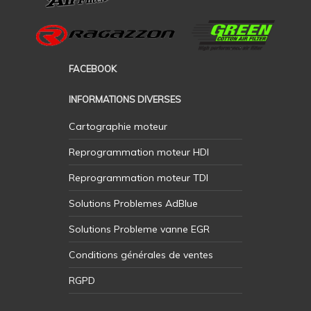
experts en reprogrammation
important de faire appel à des
Opel.
experts qualifiés pour cette
reprogrammation sur votre
Opel.
FACEBOOK
INFORMATIONS DIVERSES
Cartographie moteur
Reprogrammation moteur HDI
Reprogrammation moteur TDI
Solutions Problemes AdBlue
Solutions Probleme vanne EGR
Conditions générales de ventes
RGPD