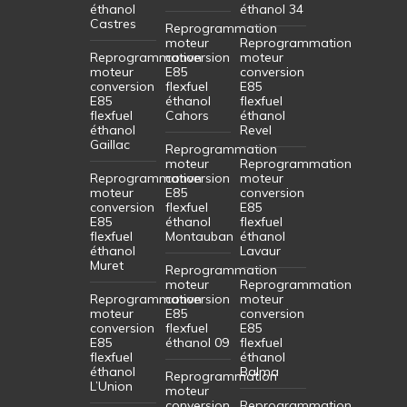
éthanol
éthanol 34
Castres
Reprogrammation
moteur
Reprogrammation
Reprogrammation
conversion
moteur
moteur
E85
conversion
conversion
flexfuel
E85
E85
éthanol
flexfuel
flexfuel
Cahors
éthanol
éthanol
Revel
Gaillac
Reprogrammation
moteur
Reprogrammation
Reprogrammation
conversion
moteur
moteur
E85
conversion
conversion
flexfuel
E85
E85
éthanol
flexfuel
flexfuel
Montauban
éthanol
éthanol
Lavaur
Muret
Reprogrammation
moteur
Reprogrammation
Reprogrammation
conversion
moteur
moteur
E85
conversion
conversion
flexfuel
E85
E85
éthanol 09
flexfuel
flexfuel
éthanol
éthanol
Balma
Reprogrammation
L’Union
moteur
conversion
Reprogrammation