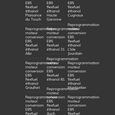
E85
E85
E85
flexfuel
flexfuel
flexfuel
éthanol
éthanol
éthanol
Plaisance
Haute
Cugnaux
du Touch
Garonne
Reprogrammation
Reprogrammation
Reprogrammation
moteur
moteur
moteur
conversion
conversion
conversion
E85
E85
E85
flexfuel
flexfuel
flexfuel
éthanol
éthanol
éthanol 31
L’Isle
Albi
Jourdain
Reprogrammation
Reprogrammation
moteur
Reprogrammation
moteur
conversion
moteur
conversion
E85
conversion
E85
flexfuel
E85
flexfuel
éthanol 81
flexfuel
éthanol
éthanol
Graulhet
Montpellier
Reprogrammation
moteur
Reprogrammation
conversion
Reprogrammation
moteur
E85
moteur
conversion
flexfuel
conversion
E85
éthanol
E85
flexfuel
Auch
flexfuel