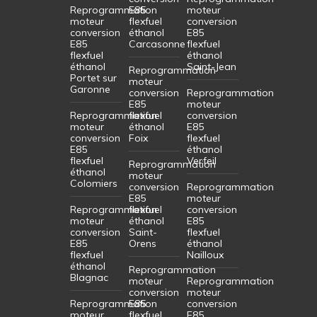
Reprogrammation
E85
moteur
moteur
flexfuel
conversion
conversion
éthanol
E85
E85
Carcasonne
flexfuel
flexfuel
éthanol
éthanol
Saint-Jean
Reprogrammation
Portet sur
moteur
Garonne
conversion
Reprogrammation
E85
moteur
Reprogrammation
flexfuel
conversion
moteur
éthanol
E85
conversion
Foix
flexfuel
E85
éthanol
flexfuel
Verfeil
Reprogrammation
éthanol
moteur
Colomiers
conversion
Reprogrammation
E85
moteur
Reprogrammation
flexfuel
conversion
moteur
éthanol
E85
conversion
Saint-
flexfuel
E85
Orens
éthanol
flexfuel
Nailloux
éthanol
Reprogrammation
Blagnac
moteur
Reprogrammation
conversion
moteur
Reprogrammation
E85
conversion
moteur
flexfuel
E85