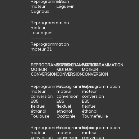
Reprogrammation
E85
moteur
Léguevin
Cugnaux
Reprogrammation
moteur
Launaguet
Reprogrammation
moteur 31
REPROGRAMMATION
REPROGRAMMATION
REPROGRAMMATION
MOTEUR
MOTEUR
MOTEUR
CONVERSION
CONVERSION
CONVERSION
Reprogrammation
Reprogrammation
Reprogrammation
moteur
moteur
moteur
conversion
conversion
conversion
E85
E85
E85
flexfuel
flexfuel
flexfuel
éthanol
éthanol
éthanol
Toulouse
Occitanie
Tournefeuille
Reprogrammation
Reprogrammation
Reprogrammation
moteur
moteur
moteur
conversion
conversion
conversion