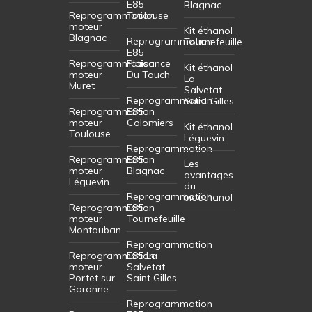
E85
Blagnac
Reprogrammation
Toulouse
moteur
Kit éthanol
Blagnac
Reprogrammation
Tournefeuille
E85
Reprogrammation
Plaisance
Kit éthanol
moteur
Du Touch
La
Muret
Salvetat
Reprogrammation
Saint Gilles
Reprogrammation
E85
moteur
Colomiers
Kit éthanol
Toulouse
Léguevin
Reprogrammation
Reprogrammation
E85
Les
moteur
Blagnac
avantages
Léguevin
du
Reprogrammation
bioéthanol
Reprogrammation
E85
moteur
Tournefeuille
Montauban
Reprogrammation
Reprogrammation
E85 La
moteur
Salvetat
Portet sur
Saint Gilles
Garonne
Reprogrammation