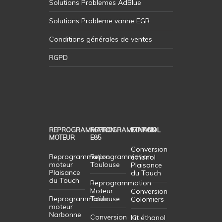
Solutions Problemes AdBlue
sa vitesse maximale. Il est
avantages qu’elle peut
essentiel de faire appel à des
apporter. La reprog moteur, la
Solutions Probleme vanne EGR
professionnels qualifiés pour
reprog voiture et la reprog
effectuer cette
Conditions générales de ventes
auto sont des moyens
transformation, garantissant
passionnants d’optimiser votre
RGPD
ainsi la fiabilité continue de
Dacia et de vivre une
votre Dacia.
expérience de conduite
améliorée.
REPROGRAMMATION
REPROGRAMMATION
ETHANOL
MOTEUR
E85
Conversion
Reprogrammation
Reprogrammation
éthanol
moteur
Toulouse
Plaisance
Plaisance
du Touch
du Touch
Reprogrammation
Moteur
Conversion
Reprogrammation
Toulouse
Colomiers
moteur
Narbonne
Conversion
Kit éthanol