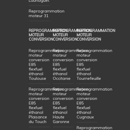
Launaguet
Reprogrammation
moteur 31
REPROGRAMMATION
REPROGRAMMATION
REPROGRAMMATION
MOTEUR
MOTEUR
MOTEUR
CONVERSION
CONVERSION
CONVERSION
Reprogrammation
Reprogrammation
Reprogrammation
moteur
moteur
moteur
conversion
conversion
conversion
E85
E85
E85
flexfuel
flexfuel
flexfuel
éthanol
éthanol
éthanol
Toulouse
Occitanie
Tournefeuille
Reprogrammation
Reprogrammation
Reprogrammation
moteur
moteur
moteur
conversion
conversion
conversion
E85
E85
E85
flexfuel
flexfuel
flexfuel
éthanol
éthanol
éthanol
Plaisance
Haute
Cugnaux
du Touch
Garonne
Reprogrammation