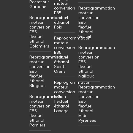
Portet sur
moteur
Garonne
conversion
Reprogrammation
E85
moteur
Reprogrammation
flexfuel
conversion
moteur
éthanol
E85
conversion
Foix
flexfuel
E85
éthanol
flexfuel
Verfeil
Reprogrammation
éthanol
moteur
Colomiers
conversion
Reprogrammation
E85
moteur
Reprogrammation
flexfuel
conversion
moteur
éthanol
E85
conversion
Saint-
flexfuel
E85
Orens
éthanol
flexfuel
Nailloux
éthanol
Reprogrammation
Blagnac
moteur
Reprogrammation
conversion
moteur
Reprogrammation
E85
conversion
moteur
flexfuel
E85
conversion
éthanol
flexfuel
E85
Labège
éthanol
flexfuel
Midi
éthanol
Pyrénées
Pamiers