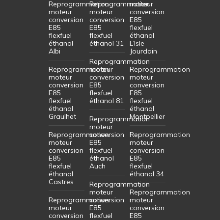
Reprogrammation
Reprogrammation
moteur
moteur
moteur
conversion
conversion
conversion
E85
E85
E85
flexfuel
flexfuel
flexfuel
éthanol
éthanol
éthanol 31
L’Isle
Albi
Jourdain
Reprogrammation
Reprogrammation
moteur
Reprogrammation
moteur
conversion
moteur
conversion
E85
conversion
E85
flexfuel
E85
flexfuel
éthanol 81
flexfuel
éthanol
éthanol
Graulhet
Montpellier
Reprogrammation
moteur
Reprogrammation
conversion
Reprogrammation
moteur
E85
moteur
conversion
flexfuel
conversion
E85
éthanol
E85
flexfuel
Auch
flexfuel
éthanol
éthanol 34
Castres
Reprogrammation
moteur
Reprogrammation
Reprogrammation
conversion
moteur
moteur
E85
conversion
conversion
flexfuel
E85