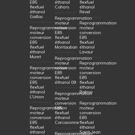
E85
éthanol
flexfuel
flexfuel
Cahors
éthanol
éthanol
Revel
Gaillac
Reprogrammation
moteur
Reprogrammation
Reprogrammation
conversion
moteur
moteur
E85
conversion
conversion
flexfuel
E85
E85
éthanol
flexfuel
flexfuel
Montauban
éthanol
éthanol
Lavaur
Muret
Reprogrammation
moteur
Reprogrammation
Reprogrammation
conversion
moteur
moteur
E85
conversion
conversion
flexfuel
E85
E85
éthanol 09
flexfuel
flexfuel
éthanol
éthanol
Balma
Reprogrammation
L’Union
moteur
conversion
Reprogrammation
Reprogrammation
E85
moteur
moteur
flexfuel
conversion
conversion
éthanol
E85
E85
Carcasonne
flexfuel
flexfuel
éthanol
éthanol
Saint-Jean
Reprogrammation