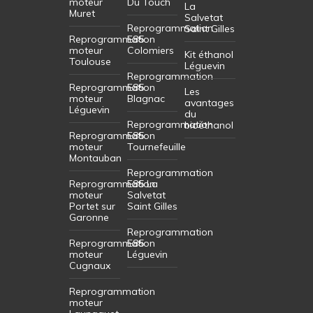
moteur
Du Touch
La
Muret
Salvetat
Reprogrammation
Saint Gilles
Reprogrammation
E85
moteur
Colomiers
Kit éthanol
Toulouse
Léguevin
Reprogrammation
Reprogrammation
E85
Les
moteur
Blagnac
avantages
Léguevin
du
Reprogrammation
bioéthanol
Reprogrammation
E85
moteur
Tournefeuille
Montauban
Reprogrammation
Reprogrammation
E85 La
moteur
Salvetat
Portet sur
Saint Gilles
Garonne
Reprogrammation
Reprogrammation
E85
moteur
Léguevin
Cugnaux
Reprogrammation
moteur