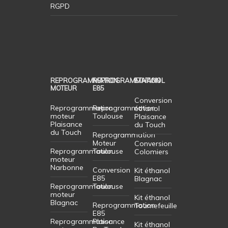
RGPD
REPROGRAMMATION
REPROGRAMMATION
ETHANOL
MOTEUR
E85
Conversion
Reprogrammation
Reprogrammation
éthanol
moteur
Toulouse
Plaisance
Plaisance
du Touch
du Touch
Reprogrammation
Moteur
Conversion
Reprogrammation
Toulouse
Colomiers
moteur
Narbonne
Conversion
Kit éthanol
E85
Blagnac
Reprogrammation
Toulouse
moteur
Kit éthanol
Blagnac
Reprogrammation
Tournefeuille
E85
Reprogrammation
Plaisance
Kit éthanol