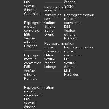
E85
éthanol
flexfuel
Verfeil
Reprogrammation
éthanol
moteur
Colomiers
conversion
Reprogrammation
E85
moteur
Reprogrammation
flexfuel
conversion
moteur
éthanol
E85
conversion
Saint-
flexfuel
E85
Orens
éthanol
flexfuel
Nailloux
éthanol
Reprogrammation
Blagnac
moteur
Reprogrammation
conversion
moteur
Reprogrammation
E85
conversion
moteur
flexfuel
E85
conversion
éthanol
flexfuel
E85
Labège
éthanol
flexfuel
Midi
éthanol
Pyrénées
Pamiers
Reprogrammation
moteur
conversion
E85
flexfuel
éthanol