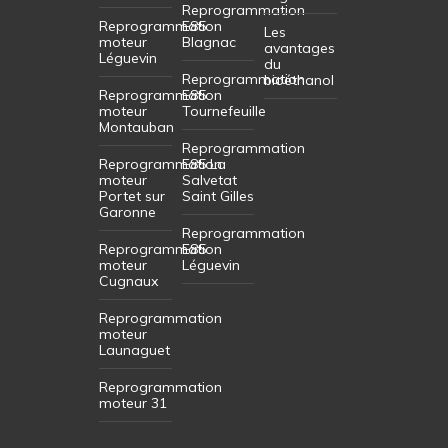
Reprogrammation
Reprogrammation
E85
Les
moteur
Blagnac
avantages
Léguevin
du
Reprogrammation
bioéthanol
Reprogrammation
E85
moteur
Tournefeuille
Montauban
Reprogrammation
Reprogrammation
E85 La
moteur
Salvetat
Portet sur
Saint Gilles
Garonne
Reprogrammation
Reprogrammation
E85
moteur
Léguevin
Cugnaux
Reprogrammation
moteur
Launaguet
Reprogrammation
moteur 31