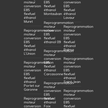
moteur
E85
conversion
conversion
flexfuel
E85
E85
éthanol
flexfuel
flexfuel
Montauban
éthanol
éthanol
Lavaur
Muret
Reprogrammation
moteur
Reprogrammation
Reprogrammation
conversion
moteur
moteur
E85
conversion
conversion
flexfuel
E85
E85
éthanol 09
flexfuel
flexfuel
éthanol
éthanol
Balma
Reprogrammation
L’Union
moteur
conversion
Reprogrammation
Reprogrammation
E85
moteur
moteur
flexfuel
conversion
conversion
éthanol
E85
E85
Carcasonne
flexfuel
flexfuel
éthanol
éthanol
Saint-Jean
Reprogrammation
Portet sur
moteur
Garonne
conversion
Reprogrammation
E85
moteur
Reprogrammation
flexfuel
conversion
moteur
éthanol
E85
conversion
Foix
flexfuel