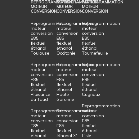
REPROGRAMMATION
REPROGRAMMATION
REPROGRAMMATION
MOTEUR
MOTEUR
MOTEUR
CONVERSION
CONVERSION
CONVERSION
Reprogrammation
Reprogrammation
Reprogrammation
moteur
moteur
moteur
conversion
conversion
conversion
E85
E85
E85
flexfuel
flexfuel
flexfuel
éthanol
éthanol
éthanol
Toulouse
Occitanie
Tournefeuille
Reprogrammation
Reprogrammation
Reprogrammation
moteur
moteur
moteur
conversion
conversion
conversion
E85
E85
E85
flexfuel
flexfuel
flexfuel
éthanol
éthanol
éthanol
Plaisance
Haute
Cugnaux
du Touch
Garonne
Reprogrammation
Reprogrammation
Reprogrammation
moteur
moteur
moteur
conversion
conversion
conversion
E85
E85
E85
flexfuel
flexfuel
flexfuel
éthanol
éthanol
éthanol 31
L’Isle