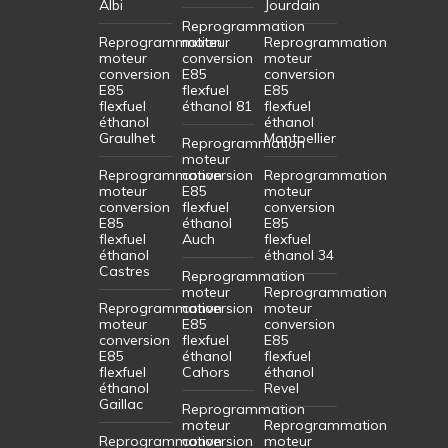
Albi
Jourdain
Reprogrammation
Reprogrammation
moteur
Reprogrammation
moteur
conversion
moteur
conversion
E85
conversion
E85
flexfuel
E85
flexfuel
éthanol 81
flexfuel
éthanol
éthanol
Graulhet
Montpellier
Reprogrammation
moteur
Reprogrammation
conversion
Reprogrammation
moteur
E85
moteur
conversion
flexfuel
conversion
E85
éthanol
E85
flexfuel
Auch
flexfuel
éthanol
éthanol 34
Castres
Reprogrammation
moteur
Reprogrammation
Reprogrammation
conversion
moteur
moteur
E85
conversion
conversion
flexfuel
E85
E85
éthanol
flexfuel
flexfuel
Cahors
éthanol
éthanol
Revel
Gaillac
Reprogrammation
moteur
Reprogrammation
Reprogrammation
conversion
moteur