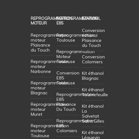
REPROGRAMMATION
REPROGRAMMATION
ETHANOL
MOTEUR
E85
Conversion
Reprogrammation
Reprogrammation
éthanol
moteur
Toulouse
Plaisance
Plaisance
du Touch
du Touch
Reprogrammation
Moteur
Conversion
Reprogrammation
Toulouse
Colomiers
moteur
Narbonne
Conversion
Kit éthanol
E85
Blagnac
Reprogrammation
Toulouse
moteur
Kit éthanol
Blagnac
Reprogrammation
Tournefeuille
E85
Reprogrammation
Plaisance
Kit éthanol
moteur
Du Touch
La
Muret
Salvetat
Reprogrammation
Saint Gilles
Reprogrammation
E85
moteur
Colomiers
Kit éthanol
Toulouse
Léguevin