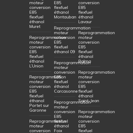
moteur
E85
conversion
conversion
flexfuel
E85
E85
éthanol
flexfuel
flexfuel
Montauban
éthanol
éthanol
Lavaur
Muret
Reprogrammation
moteur
Reprogrammation
Reprogrammation
conversion
moteur
moteur
E85
conversion
conversion
flexfuel
E85
E85
éthanol 09
flexfuel
flexfuel
éthanol
éthanol
Balma
Reprogrammation
L’Union
moteur
conversion
Reprogrammation
Reprogrammation
E85
moteur
moteur
flexfuel
conversion
conversion
éthanol
E85
E85
Carcasonne
flexfuel
flexfuel
éthanol
éthanol
Saint-Jean
Reprogrammation
Portet sur
moteur
Garonne
conversion
Reprogrammation
E85
moteur
Reprogrammation
flexfuel
conversion
moteur
éthanol
E85
conversion
Foix
flexfuel