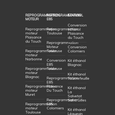
REPROGRAMMATION
REPROGRAMMATION
ETHANOL
MOTEUR
E85
Conversion
Reprogrammation
Reprogrammation
éthanol
moteur
Toulouse
Plaisance
Plaisance
du Touch
du Touch
Reprogrammation
Moteur
Conversion
Reprogrammation
Toulouse
Colomiers
moteur
Narbonne
Conversion
Kit éthanol
E85
Blagnac
Reprogrammation
Toulouse
moteur
Kit éthanol
Blagnac
Reprogrammation
Tournefeuille
E85
Reprogrammation
Plaisance
Kit éthanol
moteur
Du Touch
La
Muret
Salvetat
Reprogrammation
Saint Gilles
Reprogrammation
E85
moteur
Colomiers
Kit éthanol
Toulouse
Léguevin