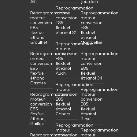
Albi
Jourdain
Reprogrammation
Reprogrammation
moteur
Reprogrammation
moteur
conversion
moteur
conversion
E85
conversion
E85
flexfuel
E85
flexfuel
éthanol 81
flexfuel
éthanol
éthanol
Graulhet
Montpellier
Reprogrammation
moteur
Reprogrammation
conversion
Reprogrammation
moteur
E85
moteur
conversion
flexfuel
conversion
E85
éthanol
E85
flexfuel
Auch
flexfuel
éthanol
éthanol 34
Castres
Reprogrammation
moteur
Reprogrammation
Reprogrammation
conversion
moteur
moteur
E85
conversion
conversion
flexfuel
E85
E85
éthanol
flexfuel
flexfuel
Cahors
éthanol
éthanol
Revel
Gaillac
Reprogrammation
moteur
Reprogrammation
Reprogrammation
conversion
moteur