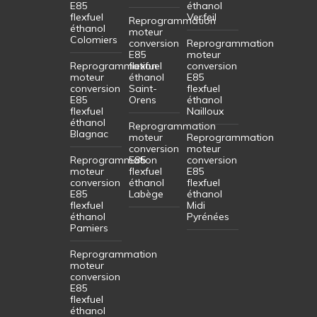
E85
éthanol
flexfuel
Verfeil
Reprogrammation
éthanol
moteur
Colomiers
conversion
Reprogrammation
E85
moteur
Reprogrammation
flexfuel
conversion
moteur
éthanol
E85
conversion
Saint-
flexfuel
E85
Orens
éthanol
flexfuel
Nailloux
éthanol
Reprogrammation
Blagnac
moteur
Reprogrammation
conversion
moteur
Reprogrammation
E85
conversion
moteur
flexfuel
E85
conversion
éthanol
flexfuel
E85
Labège
éthanol
flexfuel
Midi
éthanol
Pyrénées
Pamiers
Reprogrammation
moteur
conversion
E85
flexfuel
éthanol