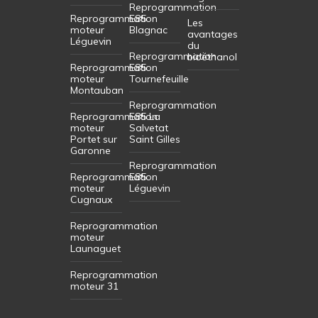
Reprogrammation
Reprogrammation
E85
Les
moteur
Blagnac
avantages
Léguevin
du
Reprogrammation
bioéthanol
Reprogrammation
E85
moteur
Tournefeuille
Montauban
Reprogrammation
Reprogrammation
E85 La
moteur
Salvetat
Portet sur
Saint Gilles
Garonne
Reprogrammation
Reprogrammation
E85
moteur
Léguevin
Cugnaux
Reprogrammation
moteur
Launaguet
Reprogrammation
moteur 31