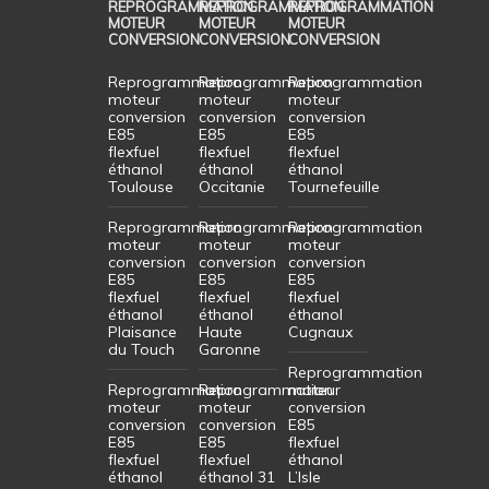
REPROGRAMMATION
REPROGRAMMATION
REPROGRAMMATION
MOTEUR
MOTEUR
MOTEUR
CONVERSION
CONVERSION
CONVERSION
Reprogrammation
Reprogrammation
Reprogrammation
moteur
moteur
moteur
conversion
conversion
conversion
E85
E85
E85
flexfuel
flexfuel
flexfuel
éthanol
éthanol
éthanol
Toulouse
Occitanie
Tournefeuille
Reprogrammation
Reprogrammation
Reprogrammation
moteur
moteur
moteur
conversion
conversion
conversion
E85
E85
E85
flexfuel
flexfuel
flexfuel
éthanol
éthanol
éthanol
Plaisance
Haute
Cugnaux
du Touch
Garonne
Reprogrammation
Reprogrammation
Reprogrammation
moteur
moteur
moteur
conversion
conversion
conversion
E85
E85
E85
flexfuel
flexfuel
flexfuel
éthanol
éthanol
éthanol 31
L’Isle