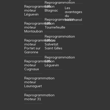
Reprogrammation
Reprogrammation
E85
Les
moteur
Blagnac
avantages
Léguevin
du
Reprogrammation
bioéthanol
Reprogrammation
E85
moteur
Tournefeuille
Montauban
Reprogrammation
Reprogrammation
E85 La
moteur
Salvetat
Portet sur
Saint Gilles
Garonne
Reprogrammation
Reprogrammation
E85
moteur
Léguevin
Cugnaux
Reprogrammation
moteur
Launaguet
Reprogrammation
moteur 31