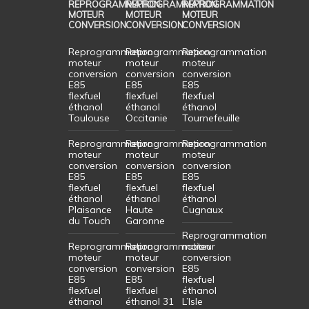
REPROGRAMMATION
REPROGRAMMATION
REPROGRAMMATION
MOTEUR
MOTEUR
MOTEUR
CONVERSION
CONVERSION
CONVERSION
Reprogrammation
Reprogrammation
Reprogrammation
moteur
moteur
moteur
conversion
conversion
conversion
E85
E85
E85
flexfuel
flexfuel
flexfuel
éthanol
éthanol
éthanol
Toulouse
Occitanie
Tournefeuille
Reprogrammation
Reprogrammation
Reprogrammation
moteur
moteur
moteur
conversion
conversion
conversion
E85
E85
E85
flexfuel
flexfuel
flexfuel
éthanol
éthanol
éthanol
Plaisance
Haute
Cugnaux
du Touch
Garonne
Reprogrammation
Reprogrammation
Reprogrammation
moteur
moteur
moteur
conversion
conversion
conversion
E85
E85
E85
flexfuel
flexfuel
flexfuel
éthanol
éthanol
éthanol 31
L’Isle