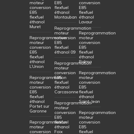
moteur
E85
conversion
conversion
flexfuel
E85
E85
éthanol
flexfuel
flexfuel
Montauban
éthanol
éthanol
Lavaur
Muret
Reprogrammation
moteur
Reprogrammation
Reprogrammation
conversion
moteur
moteur
E85
conversion
conversion
flexfuel
E85
E85
éthanol 09
flexfuel
flexfuel
éthanol
éthanol
Balma
Reprogrammation
L’Union
moteur
conversion
Reprogrammation
Reprogrammation
E85
moteur
moteur
flexfuel
conversion
conversion
éthanol
E85
E85
Carcasonne
flexfuel
flexfuel
éthanol
éthanol
Saint-Jean
Reprogrammation
Portet sur
moteur
Garonne
conversion
Reprogrammation
E85
moteur
Reprogrammation
flexfuel
conversion
moteur
éthanol
E85
conversion
Foix
flexfuel