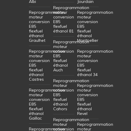
Albi
Jourdain
Reprogrammation
Reprogrammation
moteur
Reprogrammation
moteur
conversion
moteur
conversion
E85
conversion
E85
flexfuel
E85
flexfuel
éthanol 81
flexfuel
éthanol
éthanol
Graulhet
Montpellier
Reprogrammation
moteur
Reprogrammation
conversion
Reprogrammation
moteur
E85
moteur
conversion
flexfuel
conversion
E85
éthanol
E85
flexfuel
Auch
flexfuel
éthanol
éthanol 34
Castres
Reprogrammation
moteur
Reprogrammation
Reprogrammation
conversion
moteur
moteur
E85
conversion
conversion
flexfuel
E85
E85
éthanol
flexfuel
flexfuel
Cahors
éthanol
éthanol
Revel
Gaillac
Reprogrammation
moteur
Reprogrammation
Reprogrammation
conversion
moteur