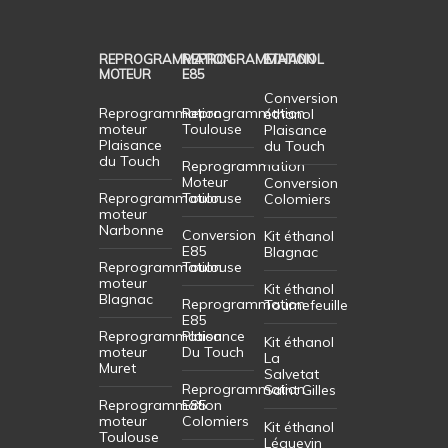
REPROGRAMMATION
REPROGRAMMATION
ETHANOL
MOTEUR
E85
Conversion
Reprogrammation
Reprogrammation
éthanol
moteur
Toulouse
Plaisance
Plaisance
du Touch
du Touch
Reprogrammation
Moteur
Conversion
Reprogrammation
Toulouse
Colomiers
moteur
Narbonne
Conversion
Kit éthanol
E85
Blagnac
Reprogrammation
Toulouse
moteur
Kit éthanol
Blagnac
Reprogrammation
Tournefeuille
E85
Reprogrammation
Plaisance
Kit éthanol
moteur
Du Touch
La
Muret
Salvetat
Reprogrammation
Saint Gilles
Reprogrammation
E85
moteur
Colomiers
Kit éthanol
Toulouse
Léguevin