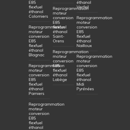
E85
éthanol
flexfuel
Verfeil
Reprogrammation
éthanol
moteur
Colomiers
conversion
Reprogrammation
E85
moteur
Reprogrammation
flexfuel
conversion
moteur
éthanol
E85
conversion
Saint-
flexfuel
E85
Orens
éthanol
flexfuel
Nailloux
éthanol
Reprogrammation
Blagnac
moteur
Reprogrammation
conversion
moteur
Reprogrammation
E85
conversion
moteur
flexfuel
E85
conversion
éthanol
flexfuel
E85
Labège
éthanol
flexfuel
Midi
éthanol
Pyrénées
Pamiers
Reprogrammation
moteur
conversion
E85
flexfuel
éthanol