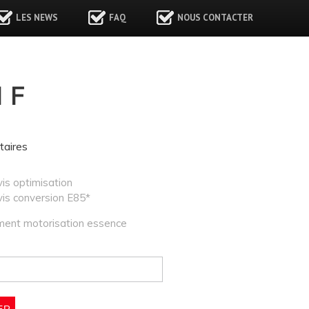
LES NEWS
FAQ
NOUS CONTACTER
IF
aires
is optimisation
is conversion E85*
ment motorisation essence
e