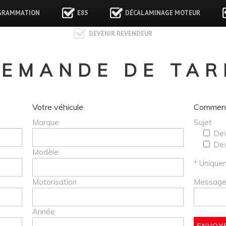
GRAMMATION
E85
DÉCALAMINAGE MOTEUR
DEVENIR REVENDEUR
EMANDE DE TAR
Votre véhicule
Comment
Marque
Sujet
Dev
Dev
Modèle
* Unique
Motorisation
Messag
Année