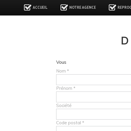
ACCUEIL
NOTRE AGENCE
REPRO
D
Vous
Nom *
Prénom *
Société
Code postal *