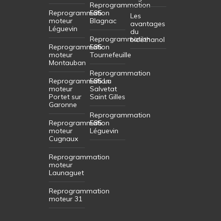
Reprogrammation
Reprogrammation
E85
Les
moteur
Blagnac
avantages
Léguevin
du
Reprogrammation
bioéthanol
Reprogrammation
E85
moteur
Tournefeuille
Montauban
Reprogrammation
Reprogrammation
E85 La
moteur
Salvetat
Portet sur
Saint Gilles
Garonne
Reprogrammation
Reprogrammation
E85
moteur
Léguevin
Cugnaux
Reprogrammation
moteur
Launaguet
Reprogrammation
moteur 31