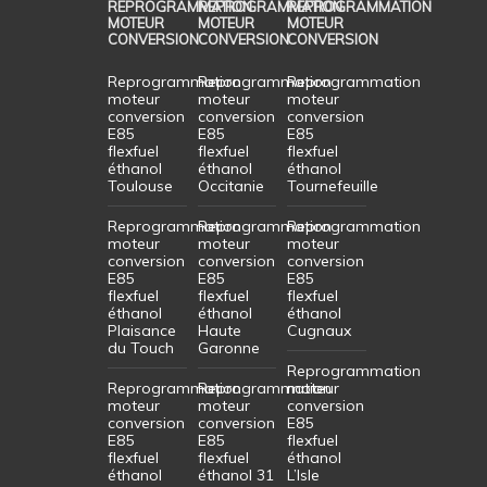
REPROGRAMMATION
REPROGRAMMATION
REPROGRAMMATION
MOTEUR
MOTEUR
MOTEUR
CONVERSION
CONVERSION
CONVERSION
Reprogrammation
Reprogrammation
Reprogrammation
moteur
moteur
moteur
conversion
conversion
conversion
E85
E85
E85
flexfuel
flexfuel
flexfuel
éthanol
éthanol
éthanol
Toulouse
Occitanie
Tournefeuille
Reprogrammation
Reprogrammation
Reprogrammation
moteur
moteur
moteur
conversion
conversion
conversion
E85
E85
E85
flexfuel
flexfuel
flexfuel
éthanol
éthanol
éthanol
Plaisance
Haute
Cugnaux
du Touch
Garonne
Reprogrammation
Reprogrammation
Reprogrammation
moteur
moteur
moteur
conversion
conversion
conversion
E85
E85
E85
flexfuel
flexfuel
flexfuel
éthanol
éthanol
éthanol 31
L’Isle