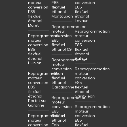
moteur
E85
conversion
conversion
flexfuel
E85
E85
éthanol
flexfuel
flexfuel
Montauban
éthanol
éthanol
Lavaur
Muret
Reprogrammation
moteur
Reprogrammation
Reprogrammation
conversion
moteur
moteur
E85
conversion
conversion
flexfuel
E85
E85
éthanol 09
flexfuel
flexfuel
éthanol
éthanol
Balma
Reprogrammation
L’Union
moteur
conversion
Reprogrammation
Reprogrammation
E85
moteur
moteur
flexfuel
conversion
conversion
éthanol
E85
E85
Carcasonne
flexfuel
flexfuel
éthanol
éthanol
Saint-Jean
Reprogrammation
Portet sur
moteur
Garonne
conversion
Reprogrammation
E85
moteur
Reprogrammation
flexfuel
conversion
moteur
éthanol
E85
conversion
Foix
flexfuel