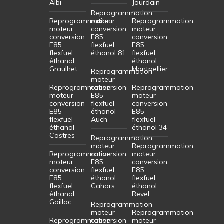
Albi
Jourdain
Reprogrammation
Reprogrammation
moteur
Reprogrammation
moteur
conversion
moteur
conversion
E85
conversion
E85
flexfuel
E85
flexfuel
éthanol 81
flexfuel
éthanol
éthanol
Graulhet
Montpellier
Reprogrammation
moteur
Reprogrammation
conversion
Reprogrammation
moteur
E85
moteur
conversion
flexfuel
conversion
E85
éthanol
E85
flexfuel
Auch
flexfuel
éthanol
éthanol 34
Castres
Reprogrammation
moteur
Reprogrammation
Reprogrammation
conversion
moteur
moteur
E85
conversion
conversion
flexfuel
E85
E85
éthanol
flexfuel
flexfuel
Cahors
éthanol
éthanol
Revel
Gaillac
Reprogrammation
moteur
Reprogrammation
Reprogrammation
conversion
moteur