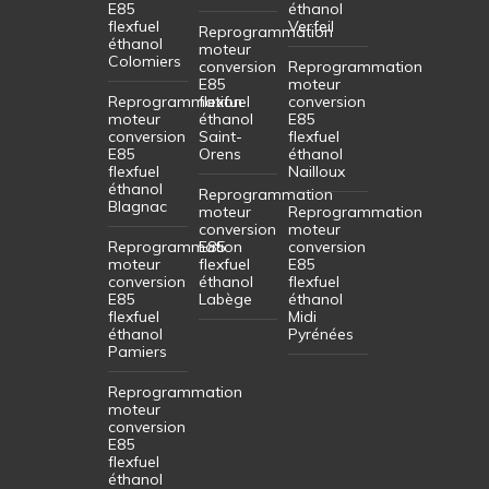
E85
éthanol
flexfuel
Verfeil
Reprogrammation
éthanol
moteur
Colomiers
conversion
Reprogrammation
E85
moteur
Reprogrammation
flexfuel
conversion
moteur
éthanol
E85
conversion
Saint-
flexfuel
E85
Orens
éthanol
flexfuel
Nailloux
éthanol
Reprogrammation
Blagnac
moteur
Reprogrammation
conversion
moteur
Reprogrammation
E85
conversion
moteur
flexfuel
E85
conversion
éthanol
flexfuel
E85
Labège
éthanol
flexfuel
Midi
éthanol
Pyrénées
Pamiers
Reprogrammation
moteur
conversion
E85
flexfuel
éthanol