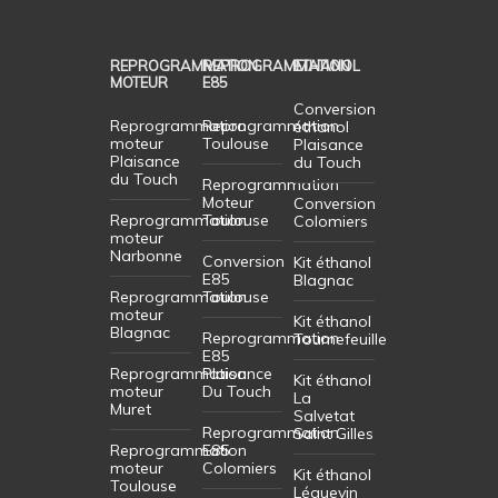
REPROGRAMMATION
REPROGRAMMATION
ETHANOL
MOTEUR
E85
Conversion
Reprogrammation
Reprogrammation
éthanol
moteur
Toulouse
Plaisance
Plaisance
du Touch
du Touch
Reprogrammation
Moteur
Conversion
Reprogrammation
Toulouse
Colomiers
moteur
Narbonne
Conversion
Kit éthanol
E85
Blagnac
Reprogrammation
Toulouse
moteur
Kit éthanol
Blagnac
Reprogrammation
Tournefeuille
E85
Reprogrammation
Plaisance
Kit éthanol
moteur
Du Touch
La
Muret
Salvetat
Reprogrammation
Saint Gilles
Reprogrammation
E85
moteur
Colomiers
Kit éthanol
Toulouse
Léguevin