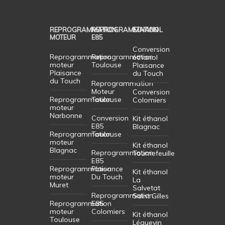
REPROGRAMMATION
REPROGRAMMATION
ETHANOL
MOTEUR
E85
Conversion
Reprogrammation
Reprogrammation
éthanol
moteur
Toulouse
Plaisance
Plaisance
du Touch
du Touch
Reprogrammation
Moteur
Conversion
Reprogrammation
Toulouse
Colomiers
moteur
Narbonne
Conversion
Kit éthanol
E85
Blagnac
Reprogrammation
Toulouse
moteur
Kit éthanol
Blagnac
Reprogrammation
Tournefeuille
E85
Reprogrammation
Plaisance
Kit éthanol
moteur
Du Touch
La
Muret
Salvetat
Reprogrammation
Saint Gilles
Reprogrammation
E85
moteur
Colomiers
Kit éthanol
Toulouse
Léguevin