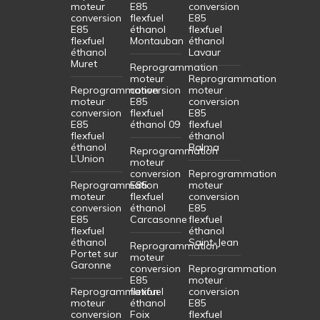
moteur
E85
conversion
conversion
flexfuel
E85
E85
éthanol
flexfuel
flexfuel
Montauban
éthanol
éthanol
Lavaur
Muret
Reprogrammation
moteur
Reprogrammation
Reprogrammation
conversion
moteur
moteur
E85
conversion
conversion
flexfuel
E85
E85
éthanol 09
flexfuel
flexfuel
éthanol
éthanol
Balma
Reprogrammation
L’Union
moteur
conversion
Reprogrammation
Reprogrammation
E85
moteur
moteur
flexfuel
conversion
conversion
éthanol
E85
E85
Carcasonne
flexfuel
flexfuel
éthanol
éthanol
Saint-Jean
Reprogrammation
Portet sur
moteur
Garonne
conversion
Reprogrammation
E85
moteur
Reprogrammation
flexfuel
conversion
moteur
éthanol
E85
conversion
Foix
flexfuel