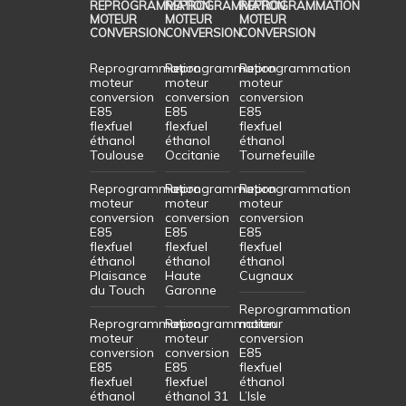
REPROGRAMMATION
REPROGRAMMATION
REPROGRAMMATION
MOTEUR
MOTEUR
MOTEUR
CONVERSION
CONVERSION
CONVERSION
Reprogrammation
Reprogrammation
Reprogrammation
moteur
moteur
moteur
conversion
conversion
conversion
E85
E85
E85
flexfuel
flexfuel
flexfuel
éthanol
éthanol
éthanol
Toulouse
Occitanie
Tournefeuille
Reprogrammation
Reprogrammation
Reprogrammation
moteur
moteur
moteur
conversion
conversion
conversion
E85
E85
E85
flexfuel
flexfuel
flexfuel
éthanol
éthanol
éthanol
Plaisance
Haute
Cugnaux
du Touch
Garonne
Reprogrammation
Reprogrammation
Reprogrammation
moteur
moteur
moteur
conversion
conversion
conversion
E85
E85
E85
flexfuel
flexfuel
flexfuel
éthanol
éthanol
éthanol 31
L’Isle