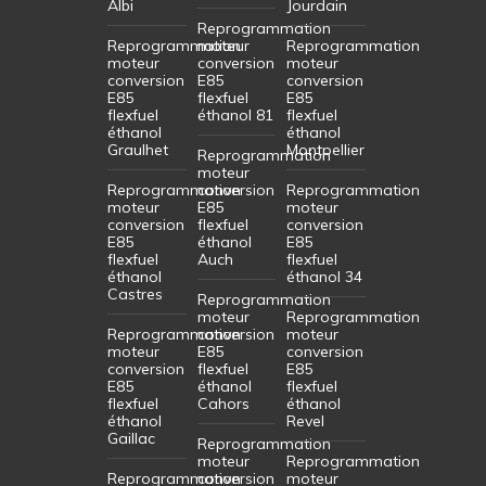
Albi
Jourdain
Reprogrammation
Reprogrammation
moteur
Reprogrammation
moteur
conversion
moteur
conversion
E85
conversion
E85
flexfuel
E85
flexfuel
éthanol 81
flexfuel
éthanol
éthanol
Graulhet
Montpellier
Reprogrammation
moteur
Reprogrammation
conversion
Reprogrammation
moteur
E85
moteur
conversion
flexfuel
conversion
E85
éthanol
E85
flexfuel
Auch
flexfuel
éthanol
éthanol 34
Castres
Reprogrammation
moteur
Reprogrammation
Reprogrammation
conversion
moteur
moteur
E85
conversion
conversion
flexfuel
E85
E85
éthanol
flexfuel
flexfuel
Cahors
éthanol
éthanol
Revel
Gaillac
Reprogrammation
moteur
Reprogrammation
Reprogrammation
conversion
moteur