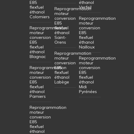
E85
éthanol
flexfuel
Verfeil
Reprogrammation
éthanol
moteur
Colomiers
conversion
Reprogrammation
E85
moteur
Reprogrammation
flexfuel
conversion
moteur
éthanol
E85
conversion
Saint-
flexfuel
E85
Orens
éthanol
flexfuel
Nailloux
éthanol
Reprogrammation
Blagnac
moteur
Reprogrammation
conversion
moteur
Reprogrammation
E85
conversion
moteur
flexfuel
E85
conversion
éthanol
flexfuel
E85
Labège
éthanol
flexfuel
Midi
éthanol
Pyrénées
Pamiers
Reprogrammation
moteur
conversion
E85
flexfuel
éthanol