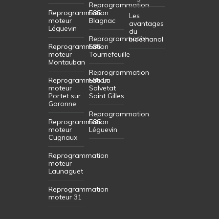
Reprogrammation
Reprogrammation
E85
Les
moteur
Blagnac
avantages
Léguevin
du
Reprogrammation
bioéthanol
Reprogrammation
E85
moteur
Tournefeuille
Montauban
Reprogrammation
Reprogrammation
E85 La
moteur
Salvetat
Portet sur
Saint Gilles
Garonne
Reprogrammation
Reprogrammation
E85
moteur
Léguevin
Cugnaux
Reprogrammation
moteur
Launaguet
Reprogrammation
moteur 31