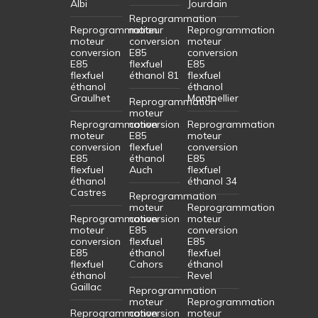
Albi
Jourdain
Reprogrammation
Reprogrammation
moteur
Reprogrammation
moteur
conversion
moteur
conversion
E85
conversion
E85
flexfuel
E85
flexfuel
éthanol 81
flexfuel
éthanol
éthanol
Graulhet
Montpellier
Reprogrammation
moteur
Reprogrammation
conversion
Reprogrammation
moteur
E85
moteur
conversion
flexfuel
conversion
E85
éthanol
E85
flexfuel
Auch
flexfuel
éthanol
éthanol 34
Castres
Reprogrammation
moteur
Reprogrammation
Reprogrammation
conversion
moteur
moteur
E85
conversion
conversion
flexfuel
E85
E85
éthanol
flexfuel
flexfuel
Cahors
éthanol
éthanol
Revel
Gaillac
Reprogrammation
moteur
Reprogrammation
Reprogrammation
conversion
moteur