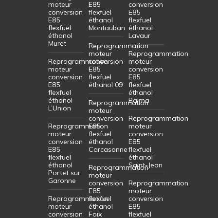
moteur
E85
conversion
conversion
flexfuel
E85
E85
éthanol
flexfuel
flexfuel
Montauban
éthanol
éthanol
Lavaur
Muret
Reprogrammation
moteur
Reprogrammation
Reprogrammation
conversion
moteur
moteur
E85
conversion
conversion
flexfuel
E85
E85
éthanol 09
flexfuel
flexfuel
éthanol
éthanol
Balma
Reprogrammation
L’Union
moteur
conversion
Reprogrammation
Reprogrammation
E85
moteur
moteur
flexfuel
conversion
conversion
éthanol
E85
E85
Carcasonne
flexfuel
flexfuel
éthanol
éthanol
Saint-Jean
Reprogrammation
Portet sur
moteur
Garonne
conversion
Reprogrammation
E85
moteur
Reprogrammation
flexfuel
conversion
moteur
éthanol
E85
conversion
Foix
flexfuel