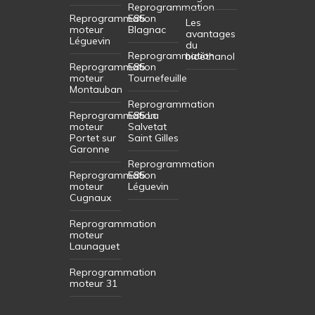
Reprogrammation
Reprogrammation
E85
Les
moteur
Blagnac
avantages
Léguevin
du
Reprogrammation
bioéthanol
Reprogrammation
E85
moteur
Tournefeuille
Montauban
Reprogrammation
Reprogrammation
E85 La
moteur
Salvetat
Portet sur
Saint Gilles
Garonne
Reprogrammation
Reprogrammation
E85
moteur
Léguevin
Cugnaux
Reprogrammation
moteur
Launaguet
Reprogrammation
moteur 31