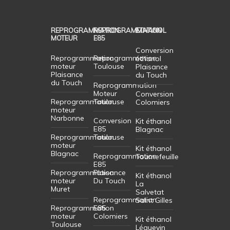
REPROGRAMMATION
REPROGRAMMATION
ETHANOL
MOTEUR
E85
Conversion
Reprogrammation
Reprogrammation
éthanol
moteur
Toulouse
Plaisance
Plaisance
du Touch
du Touch
Reprogrammation
Moteur
Conversion
Reprogrammation
Toulouse
Colomiers
moteur
Narbonne
Conversion
Kit éthanol
E85
Blagnac
Reprogrammation
Toulouse
moteur
Kit éthanol
Blagnac
Reprogrammation
Tournefeuille
E85
Reprogrammation
Plaisance
Kit éthanol
moteur
Du Touch
La
Muret
Salvetat
Reprogrammation
Saint Gilles
Reprogrammation
E85
moteur
Colomiers
Kit éthanol
Toulouse
Léguevin