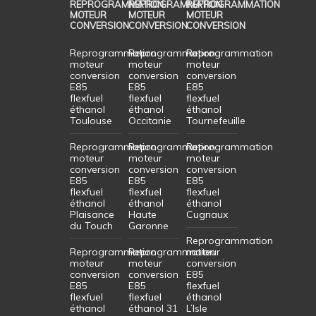
REPROGRAMMATION
REPROGRAMMATION
REPROGRAMMATION
MOTEUR
MOTEUR
MOTEUR
CONVERSION
CONVERSION
CONVERSION
Reprogrammation
Reprogrammation
Reprogrammation
moteur
moteur
moteur
conversion
conversion
conversion
E85
E85
E85
flexfuel
flexfuel
flexfuel
éthanol
éthanol
éthanol
Toulouse
Occitanie
Tournefeuille
Reprogrammation
Reprogrammation
Reprogrammation
moteur
moteur
moteur
conversion
conversion
conversion
E85
E85
E85
flexfuel
flexfuel
flexfuel
éthanol
éthanol
éthanol
Plaisance
Haute
Cugnaux
du Touch
Garonne
Reprogrammation
Reprogrammation
Reprogrammation
moteur
moteur
moteur
conversion
conversion
conversion
E85
E85
E85
flexfuel
flexfuel
flexfuel
éthanol
éthanol
éthanol 31
L’Isle