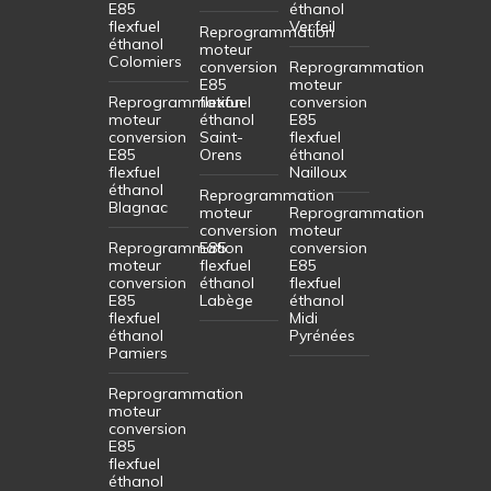
E85
éthanol
flexfuel
Verfeil
Reprogrammation
éthanol
moteur
Colomiers
conversion
Reprogrammation
E85
moteur
Reprogrammation
flexfuel
conversion
moteur
éthanol
E85
conversion
Saint-
flexfuel
E85
Orens
éthanol
flexfuel
Nailloux
éthanol
Reprogrammation
Blagnac
moteur
Reprogrammation
conversion
moteur
Reprogrammation
E85
conversion
moteur
flexfuel
E85
conversion
éthanol
flexfuel
E85
Labège
éthanol
flexfuel
Midi
éthanol
Pyrénées
Pamiers
Reprogrammation
moteur
conversion
E85
flexfuel
éthanol