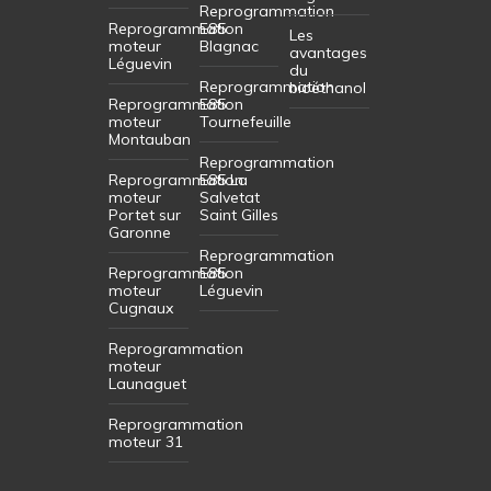
Reprogrammation
Reprogrammation
E85
Les
moteur
Blagnac
avantages
Léguevin
du
Reprogrammation
bioéthanol
Reprogrammation
E85
moteur
Tournefeuille
Montauban
Reprogrammation
Reprogrammation
E85 La
moteur
Salvetat
Portet sur
Saint Gilles
Garonne
Reprogrammation
Reprogrammation
E85
moteur
Léguevin
Cugnaux
Reprogrammation
moteur
Launaguet
Reprogrammation
moteur 31