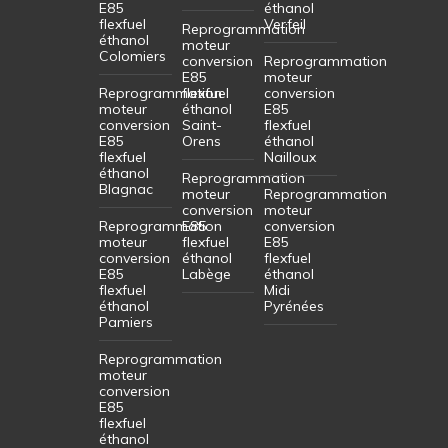
E85
éthanol
flexfuel
Verfeil
Reprogrammation
éthanol
moteur
Colomiers
conversion
Reprogrammation
E85
moteur
Reprogrammation
flexfuel
conversion
moteur
éthanol
E85
conversion
Saint-
flexfuel
E85
Orens
éthanol
flexfuel
Nailloux
éthanol
Reprogrammation
Blagnac
moteur
Reprogrammation
conversion
moteur
Reprogrammation
E85
conversion
moteur
flexfuel
E85
conversion
éthanol
flexfuel
E85
Labège
éthanol
flexfuel
Midi
éthanol
Pyrénées
Pamiers
Reprogrammation
moteur
conversion
E85
flexfuel
éthanol