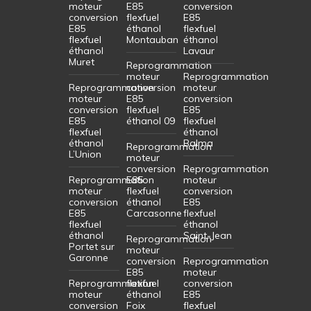
moteur
E85
conversion
conversion
flexfuel
E85
E85
éthanol
flexfuel
flexfuel
Montauban
éthanol
éthanol
Lavaur
Muret
Reprogrammation
moteur
Reprogrammation
Reprogrammation
conversion
moteur
moteur
E85
conversion
conversion
flexfuel
E85
E85
éthanol 09
flexfuel
flexfuel
éthanol
éthanol
Balma
Reprogrammation
L’Union
moteur
conversion
Reprogrammation
Reprogrammation
E85
moteur
moteur
flexfuel
conversion
conversion
éthanol
E85
E85
Carcasonne
flexfuel
flexfuel
éthanol
éthanol
Saint-Jean
Reprogrammation
Portet sur
moteur
Garonne
conversion
Reprogrammation
E85
moteur
Reprogrammation
flexfuel
conversion
moteur
éthanol
E85
conversion
Foix
flexfuel