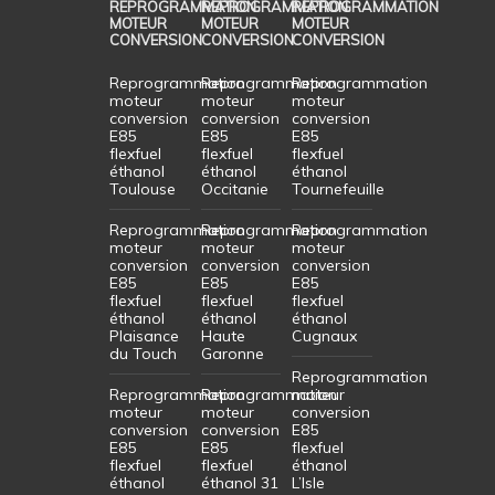
REPROGRAMMATION
REPROGRAMMATION
REPROGRAMMATION
MOTEUR
MOTEUR
MOTEUR
CONVERSION
CONVERSION
CONVERSION
Reprogrammation
Reprogrammation
Reprogrammation
moteur
moteur
moteur
conversion
conversion
conversion
E85
E85
E85
flexfuel
flexfuel
flexfuel
éthanol
éthanol
éthanol
Toulouse
Occitanie
Tournefeuille
Reprogrammation
Reprogrammation
Reprogrammation
moteur
moteur
moteur
conversion
conversion
conversion
E85
E85
E85
flexfuel
flexfuel
flexfuel
éthanol
éthanol
éthanol
Plaisance
Haute
Cugnaux
du Touch
Garonne
Reprogrammation
Reprogrammation
Reprogrammation
moteur
moteur
moteur
conversion
conversion
conversion
E85
E85
E85
flexfuel
flexfuel
flexfuel
éthanol
éthanol
éthanol 31
L’Isle