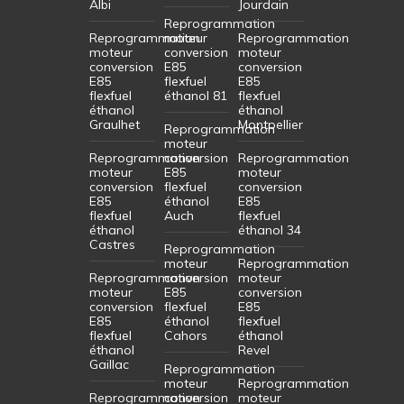
Albi
Jourdain
Reprogrammation
Reprogrammation
moteur
Reprogrammation
moteur
conversion
moteur
conversion
E85
conversion
E85
flexfuel
E85
flexfuel
éthanol 81
flexfuel
éthanol
éthanol
Graulhet
Montpellier
Reprogrammation
moteur
Reprogrammation
conversion
Reprogrammation
moteur
E85
moteur
conversion
flexfuel
conversion
E85
éthanol
E85
flexfuel
Auch
flexfuel
éthanol
éthanol 34
Castres
Reprogrammation
moteur
Reprogrammation
Reprogrammation
conversion
moteur
moteur
E85
conversion
conversion
flexfuel
E85
E85
éthanol
flexfuel
flexfuel
Cahors
éthanol
éthanol
Revel
Gaillac
Reprogrammation
moteur
Reprogrammation
Reprogrammation
conversion
moteur