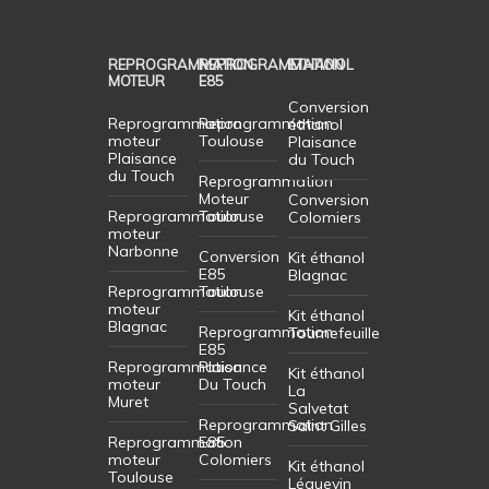
REPROGRAMMATION
REPROGRAMMATION
ETHANOL
MOTEUR
E85
Conversion
Reprogrammation
Reprogrammation
éthanol
moteur
Toulouse
Plaisance
Plaisance
du Touch
du Touch
Reprogrammation
Moteur
Conversion
Reprogrammation
Toulouse
Colomiers
moteur
Narbonne
Conversion
Kit éthanol
E85
Blagnac
Reprogrammation
Toulouse
moteur
Kit éthanol
Blagnac
Reprogrammation
Tournefeuille
E85
Reprogrammation
Plaisance
Kit éthanol
moteur
Du Touch
La
Muret
Salvetat
Reprogrammation
Saint Gilles
Reprogrammation
E85
moteur
Colomiers
Kit éthanol
Toulouse
Léguevin