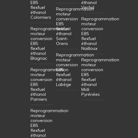
E85
éthanol
flexfuel
Verfeil
Reprogrammation
éthanol
moteur
Colomiers
conversion
Reprogrammation
E85
moteur
Reprogrammation
flexfuel
conversion
moteur
éthanol
E85
conversion
Saint-
flexfuel
E85
Orens
éthanol
flexfuel
Nailloux
éthanol
Reprogrammation
Blagnac
moteur
Reprogrammation
conversion
moteur
Reprogrammation
E85
conversion
moteur
flexfuel
E85
conversion
éthanol
flexfuel
E85
Labège
éthanol
flexfuel
Midi
éthanol
Pyrénées
Pamiers
Reprogrammation
moteur
conversion
E85
flexfuel
éthanol