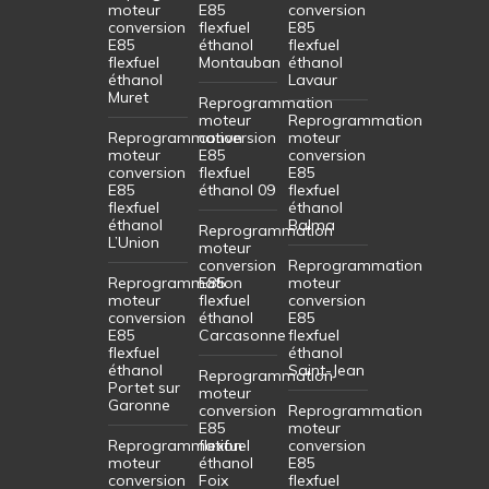
moteur
E85
conversion
conversion
flexfuel
E85
E85
éthanol
flexfuel
flexfuel
Montauban
éthanol
éthanol
Lavaur
Muret
Reprogrammation
moteur
Reprogrammation
Reprogrammation
conversion
moteur
moteur
E85
conversion
conversion
flexfuel
E85
E85
éthanol 09
flexfuel
flexfuel
éthanol
éthanol
Balma
Reprogrammation
L’Union
moteur
conversion
Reprogrammation
Reprogrammation
E85
moteur
moteur
flexfuel
conversion
conversion
éthanol
E85
E85
Carcasonne
flexfuel
flexfuel
éthanol
éthanol
Saint-Jean
Reprogrammation
Portet sur
moteur
Garonne
conversion
Reprogrammation
E85
moteur
Reprogrammation
flexfuel
conversion
moteur
éthanol
E85
conversion
Foix
flexfuel