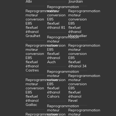
Albi
Jourdain
Reprogrammation
Reprogrammation
moteur
Reprogrammation
moteur
conversion
moteur
conversion
E85
conversion
E85
flexfuel
E85
flexfuel
éthanol 81
flexfuel
éthanol
éthanol
Graulhet
Montpellier
Reprogrammation
moteur
Reprogrammation
conversion
Reprogrammation
moteur
E85
moteur
conversion
flexfuel
conversion
E85
éthanol
E85
flexfuel
Auch
flexfuel
éthanol
éthanol 34
Castres
Reprogrammation
moteur
Reprogrammation
Reprogrammation
conversion
moteur
moteur
E85
conversion
conversion
flexfuel
E85
E85
éthanol
flexfuel
flexfuel
Cahors
éthanol
éthanol
Revel
Gaillac
Reprogrammation
moteur
Reprogrammation
Reprogrammation
conversion
moteur