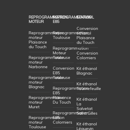
REPROGRAMMATION
REPROGRAMMATION
ETHANOL
MOTEUR
E85
Conversion
Reprogrammation
Reprogrammation
éthanol
moteur
Toulouse
Plaisance
Plaisance
du Touch
du Touch
Reprogrammation
Moteur
Conversion
Reprogrammation
Toulouse
Colomiers
moteur
Narbonne
Conversion
Kit éthanol
E85
Blagnac
Reprogrammation
Toulouse
moteur
Kit éthanol
Blagnac
Reprogrammation
Tournefeuille
E85
Reprogrammation
Plaisance
Kit éthanol
moteur
Du Touch
La
Muret
Salvetat
Reprogrammation
Saint Gilles
Reprogrammation
E85
moteur
Colomiers
Kit éthanol
Toulouse
Léguevin