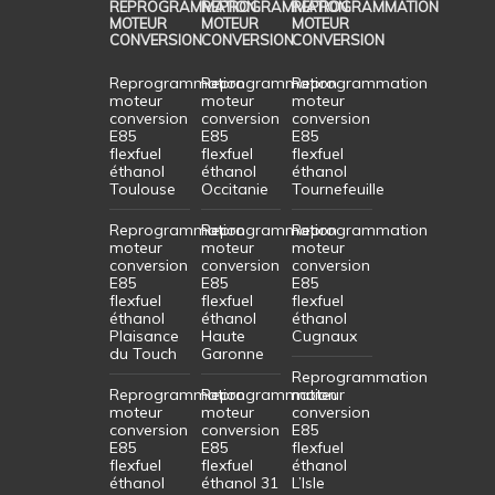
REPROGRAMMATION
REPROGRAMMATION
REPROGRAMMATION
MOTEUR
MOTEUR
MOTEUR
CONVERSION
CONVERSION
CONVERSION
Reprogrammation
Reprogrammation
Reprogrammation
moteur
moteur
moteur
conversion
conversion
conversion
E85
E85
E85
flexfuel
flexfuel
flexfuel
éthanol
éthanol
éthanol
Toulouse
Occitanie
Tournefeuille
Reprogrammation
Reprogrammation
Reprogrammation
moteur
moteur
moteur
conversion
conversion
conversion
E85
E85
E85
flexfuel
flexfuel
flexfuel
éthanol
éthanol
éthanol
Plaisance
Haute
Cugnaux
du Touch
Garonne
Reprogrammation
Reprogrammation
Reprogrammation
moteur
moteur
moteur
conversion
conversion
conversion
E85
E85
E85
flexfuel
flexfuel
flexfuel
éthanol
éthanol
éthanol 31
L’Isle