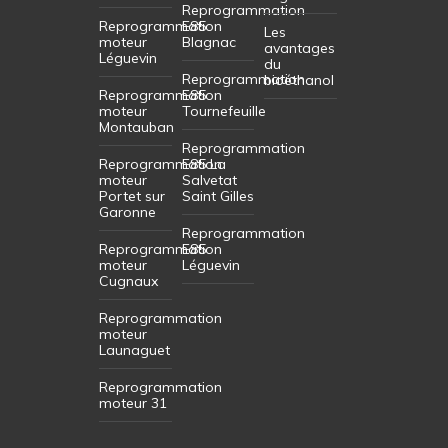
Reprogrammation
Reprogrammation
E85
Les
moteur
Blagnac
avantages
Léguevin
du
Reprogrammation
bioéthanol
Reprogrammation
E85
moteur
Tournefeuille
Montauban
Reprogrammation
Reprogrammation
E85 La
moteur
Salvetat
Portet sur
Saint Gilles
Garonne
Reprogrammation
Reprogrammation
E85
moteur
Léguevin
Cugnaux
Reprogrammation
moteur
Launaguet
Reprogrammation
moteur 31