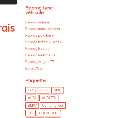
Reprog type
véhicule
Reprog voiture
rais
Reprog moto, scooter
Reprog poid lourd
Reprog bateaux, jet ski
Reprog tracteur
Reprog motoneige
Reprog engins TP
Boite DSG
Étiquettes
4x4
ALFA
AMG
AUDI
AUDI TDI
BMW
Camping-car
CDI
CHEVROLET