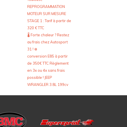
REPROGRAMMATION
MOTEUR SUR MESURE
STAGE 1 : Tarif à partir de
320 € TTC
🌡️ Forte chaleur ? Restez
au frais chez Autosport
31 ! ❄️
conversion E85 à partir
de 350€ TTC Règlement
en 3x ou 4x sans frais
possible ! JEEP
WRANGLER 3.8L 199cv