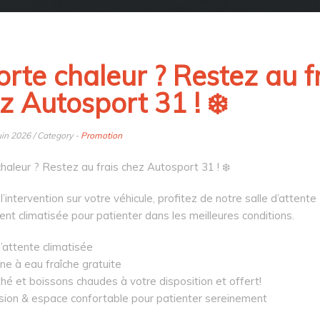
 Forte chaleur ? Restez au f
z Autosport 31 ! ❄️
uin 2026 / Category -
Promotion
 chaleur ? Restez au frais chez Autosport 31 ! ❄️
’intervention sur votre véhicule, profitez de notre salle d’attente
nt climatisée pour patienter dans les meilleures conditions.
’attente climatisée
ne à eau fraîche gratuite
hé et boissons chaudes à votre disposition et offert!
ision & espace confortable pour patienter sereinement