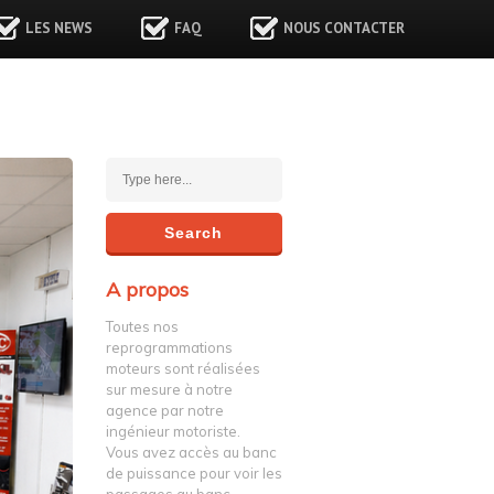
LES NEWS
FAQ
NOUS CONTACTER
A propos
Toutes nos
reprogrammations
moteurs sont réalisées
sur mesure à notre
agence par notre
ingénieur motoriste.
Vous avez accès au banc
de puissance pour voir les