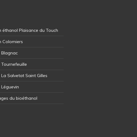
 éthanol Plaisance du Touch
n Colomiers
l Blagnac
 Tournefeuille
 La Salvetat Saint Gilles
l Léguevin
ages du bioéthanol