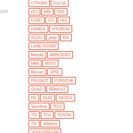
CITROEN
DACIA
otre
DCI
E85
FIAT
FORD
GTI
HDI
HONDA
HYUNDAI
ISUZU
jeep
KIA
LAND ROVER
Mazda
MERCEDES
MINI
MOTO
Nissan
OPEL
PEUGEOT
PORSCHE
QUAD
RENAULT
RS
SEAT
SKODA
Sportive
TDCI
TDI
TFSI
TOYOTA
TSI
utilitaire
VOLKSWAGEN