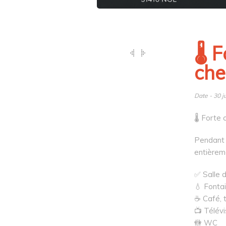
🌡️
che
Date - 30 j
🌡️ Forte
Pendant l
entièreme
✅ Salle d
💧 Fontai
☕ Café, t
📺 Télév
🚻 WC